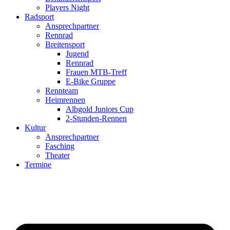
Players Night
Radsport
Ansprechpartner
Rennrad
Breitensport
Jugend
Rennrad
Frauen MTB-Treff
E-Bike Gruppe
Rennteam
Heimrennen
Albgold Juniors Cup
2-Stunden-Rennen
Kultur
Ansprechpartner
Fasching
Theater
Termine