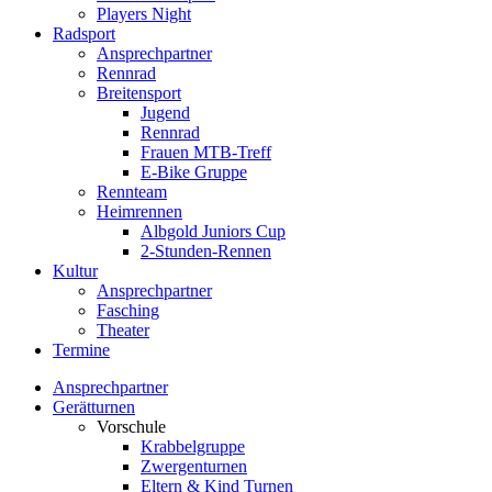
Players Night
Radsport
Ansprechpartner
Rennrad
Breitensport
Jugend
Rennrad
Frauen MTB-Treff
E-Bike Gruppe
Rennteam
Heimrennen
Albgold Juniors Cup
2-Stunden-Rennen
Kultur
Ansprechpartner
Fasching
Theater
Termine
Ansprechpartner
Gerätturnen
Vorschule
Krabbelgruppe
Zwergenturnen
Eltern & Kind Turnen