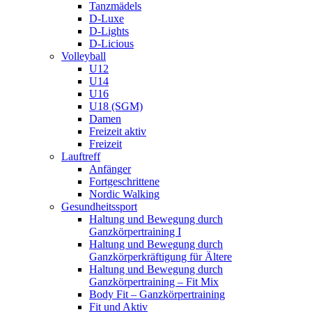
Tanzmädels
D-Luxe
D-Lights
D-Licious
Volleyball
U12
U14
U16
U18 (SGM)
Damen
Freizeit aktiv
Freizeit
Lauftreff
Anfänger
Fortgeschrittene
Nordic Walking
Gesundheitssport
Haltung und Bewegung durch
Ganzkörpertraining I
Haltung und Bewegung durch
Ganzkörperkräftigung für Ältere
Haltung und Bewegung durch
Ganzkörpertraining – Fit Mix
Body Fit – Ganzkörpertraining
Fit und Aktiv