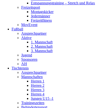
Entspannungstraining – Stretch und Relax
Freizeitsport
Montagskicker
Jedermänner
Freizeitfitness
MovEvent
Fußball
Ansprechpartner
Aktive
1. Mannschaft
2. Mannschaft
3. Mannschaft
Jugend
Sponsoren
AH
Tischtennis
Ansprechpartner
Mannschaften
Herren 1
Herren 2
Herren 3
Herren 4
Jungen U15 -1
Trainingszeiten
Behindertensport