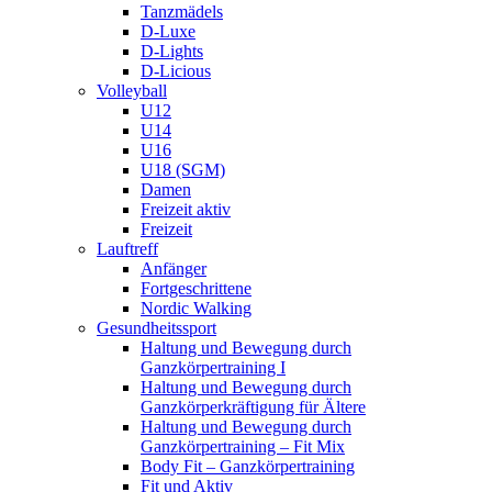
Tanzmädels
D-Luxe
D-Lights
D-Licious
Volleyball
U12
U14
U16
U18 (SGM)
Damen
Freizeit aktiv
Freizeit
Lauftreff
Anfänger
Fortgeschrittene
Nordic Walking
Gesundheitssport
Haltung und Bewegung durch
Ganzkörpertraining I
Haltung und Bewegung durch
Ganzkörperkräftigung für Ältere
Haltung und Bewegung durch
Ganzkörpertraining – Fit Mix
Body Fit – Ganzkörpertraining
Fit und Aktiv