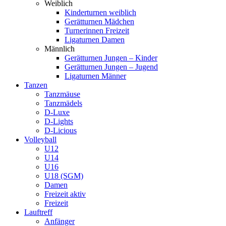
Weiblich
Kinderturnen weiblich
Gerätturnen Mädchen
Turnerinnen Freizeit
Ligaturnen Damen
Männlich
Gerätturnen Jungen – Kinder
Gerätturnen Jungen – Jugend
Ligaturnen Männer
Tanzen
Tanzmäuse
Tanzmädels
D-Luxe
D-Lights
D-Licious
Volleyball
U12
U14
U16
U18 (SGM)
Damen
Freizeit aktiv
Freizeit
Lauftreff
Anfänger