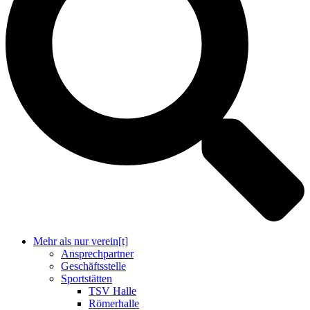
Mehr als nur verein[t]
Ansprechpartner
Geschäftsstelle
Sportstätten
TSV Halle
Römerhalle