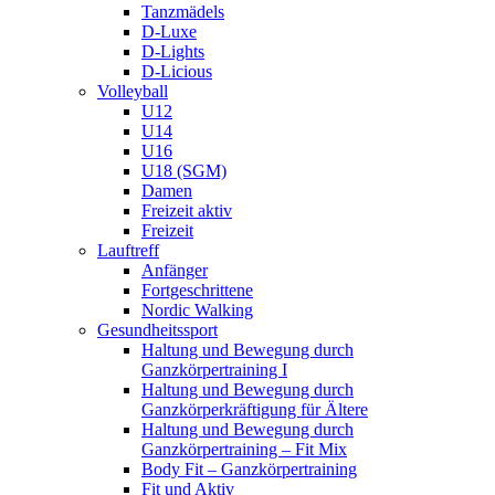
Tanzmädels
D-Luxe
D-Lights
D-Licious
Volleyball
U12
U14
U16
U18 (SGM)
Damen
Freizeit aktiv
Freizeit
Lauftreff
Anfänger
Fortgeschrittene
Nordic Walking
Gesundheitssport
Haltung und Bewegung durch
Ganzkörpertraining I
Haltung und Bewegung durch
Ganzkörperkräftigung für Ältere
Haltung und Bewegung durch
Ganzkörpertraining – Fit Mix
Body Fit – Ganzkörpertraining
Fit und Aktiv