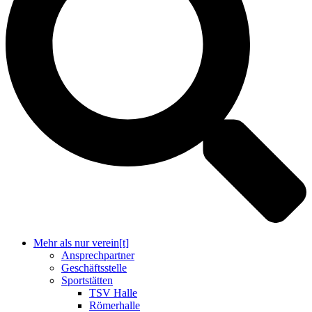
Mehr als nur verein[t]
Ansprechpartner
Geschäftsstelle
Sportstätten
TSV Halle
Römerhalle