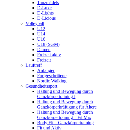
Tanzmädels
D-Luxe
D-Lights
D-Licious
Volleyball
U12
U14
U16
U18 (SGM)
Damen
Freizeit aktiv
Freizeit
Lauftreff
Anfänger
Fortgeschrittene
Nordic Walking
Gesundheitssport
Haltung und Bewegung durch
Ganzkörpertraining I
Haltung und Bewegung durch
Ganzkörperkräftigung für Ältere
Haltung und Bewegung durch
Ganzkörpertraining – Fit Mix
Body Fit – Ganzkörpertraining
Fit und Aktiv