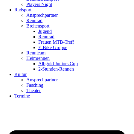
Players Night
Radsport
Ansprechpartner
Rennrad
Breitensport
Jugend
Rennrad
Frauen MTB-Treff
E-Bike Gruppe
Rennteam
Heimrennen
Albgold Juniors Cup
2-Stunden-Rennen
Kultur
Ansprechpartner
Fasching
Theater
Termine