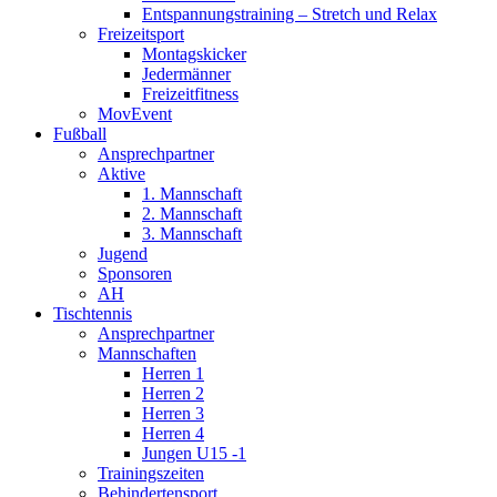
Entspannungstraining – Stretch und Relax
Freizeitsport
Montagskicker
Jedermänner
Freizeitfitness
MovEvent
Fußball
Ansprechpartner
Aktive
1. Mannschaft
2. Mannschaft
3. Mannschaft
Jugend
Sponsoren
AH
Tischtennis
Ansprechpartner
Mannschaften
Herren 1
Herren 2
Herren 3
Herren 4
Jungen U15 -1
Trainingszeiten
Behindertensport