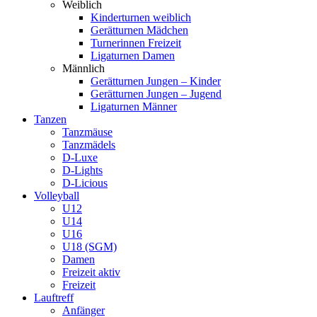
Weiblich
Kinderturnen weiblich
Gerätturnen Mädchen
Turnerinnen Freizeit
Ligaturnen Damen
Männlich
Gerätturnen Jungen – Kinder
Gerätturnen Jungen – Jugend
Ligaturnen Männer
Tanzen
Tanzmäuse
Tanzmädels
D-Luxe
D-Lights
D-Licious
Volleyball
U12
U14
U16
U18 (SGM)
Damen
Freizeit aktiv
Freizeit
Lauftreff
Anfänger