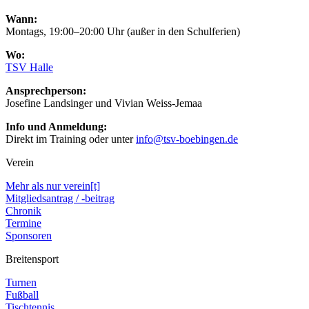
Wann:
Montags, 19:00–20:00 Uhr (außer in den Schulferien)
Wo:
TSV Halle
Ansprechperson:
Josefine Landsinger und Vivian Weiss-Jemaa
Info und Anmeldung:
Direkt im Training oder unter
info@tsv-boebingen.de
Verein
Mehr als nur verein[t]
Mitgliedsantrag / -beitrag
Chronik
Termine
Sponsoren
Breitensport
Turnen
Fußball
Tischtennis