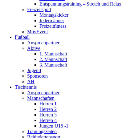
Entspannungstraining – Stretch und Relax
Freizeitsport
Montagskicker
Jedermänner
Freizeitfitness
MovEvent
Fußball
Ansprechpartner
Aktive
1. Mannschaft
2. Mannschaft
3. Mannschaft
Jugend
Sponsoren
AH
Tischtennis
Ansprechpartner
Mannschaften
Herren 1
Herren 2
Herren 3
Herren 4
Jungen U15 -1
Trainingszeiten
Behindertensport