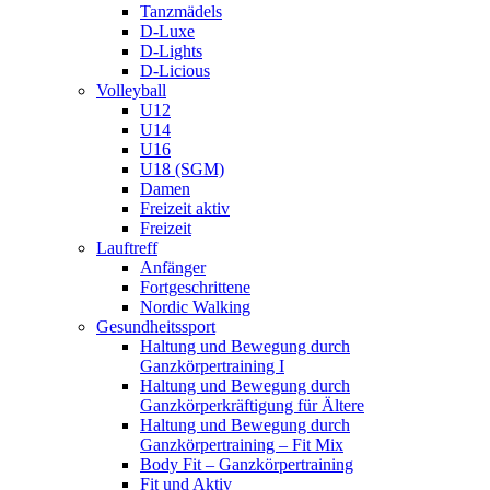
Tanzmädels
D-Luxe
D-Lights
D-Licious
Volleyball
U12
U14
U16
U18 (SGM)
Damen
Freizeit aktiv
Freizeit
Lauftreff
Anfänger
Fortgeschrittene
Nordic Walking
Gesundheitssport
Haltung und Bewegung durch
Ganzkörpertraining I
Haltung und Bewegung durch
Ganzkörperkräftigung für Ältere
Haltung und Bewegung durch
Ganzkörpertraining – Fit Mix
Body Fit – Ganzkörpertraining
Fit und Aktiv