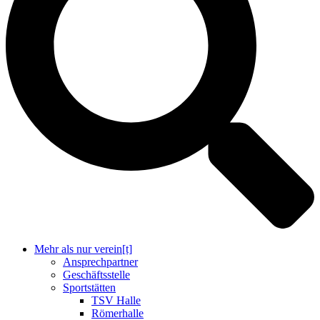
Mehr als nur verein[t]
Ansprechpartner
Geschäftsstelle
Sportstätten
TSV Halle
Römerhalle