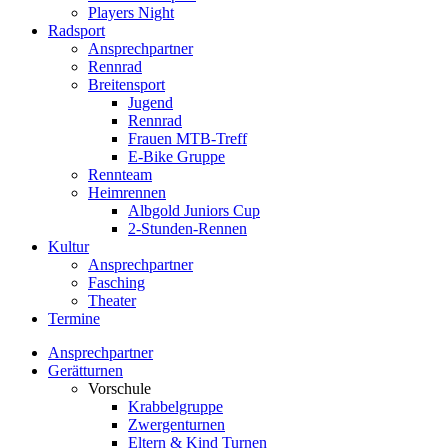
Players Night
Radsport
Ansprechpartner
Rennrad
Breitensport
Jugend
Rennrad
Frauen MTB-Treff
E-Bike Gruppe
Rennteam
Heimrennen
Albgold Juniors Cup
2-Stunden-Rennen
Kultur
Ansprechpartner
Fasching
Theater
Termine
Ansprechpartner
Gerätturnen
Vorschule
Krabbelgruppe
Zwergenturnen
Eltern & Kind Turnen