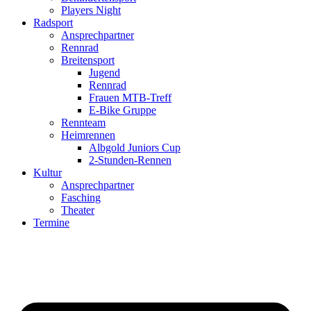
Players Night
Radsport
Ansprechpartner
Rennrad
Breitensport
Jugend
Rennrad
Frauen MTB-Treff
E-Bike Gruppe
Rennteam
Heimrennen
Albgold Juniors Cup
2-Stunden-Rennen
Kultur
Ansprechpartner
Fasching
Theater
Termine