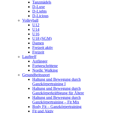
Tanzmädels
D-Luxe
D-Lights
D-Licious
Volleyball
U12
U14
U16
U18 (SGM)
Damen
Freizeit aktiv
Freizeit
Lauftreff
Anfänger
Fortgeschrittene
Nordic Walking
Gesundheitssport
Haltung und Bewegung durch
Ganzkörpertraining I
Haltung und Bewegung durch
Ganzkörperkräftigung für Ältere
Haltung und Bewegung durch
Ganzkörpertraining – Fit Mix
Body Fit – Ganzkörpertraining
Fit und Aktiv