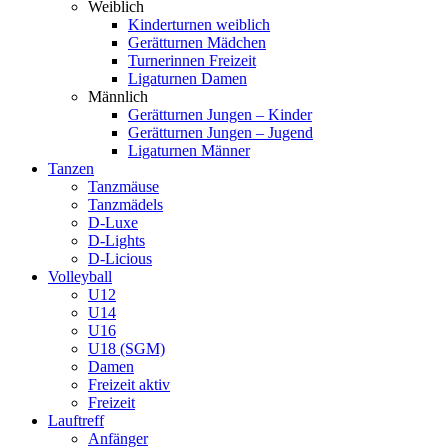
Weiblich
Kinderturnen weiblich
Gerätturnen Mädchen
Turnerinnen Freizeit
Ligaturnen Damen
Männlich
Gerätturnen Jungen – Kinder
Gerätturnen Jungen – Jugend
Ligaturnen Männer
Tanzen
Tanzmäuse
Tanzmädels
D-Luxe
D-Lights
D-Licious
Volleyball
U12
U14
U16
U18 (SGM)
Damen
Freizeit aktiv
Freizeit
Lauftreff
Anfänger