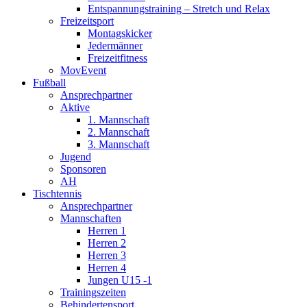
Entspannungstraining – Stretch und Relax
Freizeitsport
Montagskicker
Jedermänner
Freizeitfitness
MovEvent
Fußball
Ansprechpartner
Aktive
1. Mannschaft
2. Mannschaft
3. Mannschaft
Jugend
Sponsoren
AH
Tischtennis
Ansprechpartner
Mannschaften
Herren 1
Herren 2
Herren 3
Herren 4
Jungen U15 -1
Trainingszeiten
Behindertensport