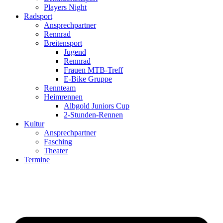
Players Night
Radsport
Ansprechpartner
Rennrad
Breitensport
Jugend
Rennrad
Frauen MTB-Treff
E-Bike Gruppe
Rennteam
Heimrennen
Albgold Juniors Cup
2-Stunden-Rennen
Kultur
Ansprechpartner
Fasching
Theater
Termine