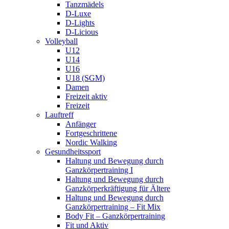
Tanzmädels
D-Luxe
D-Lights
D-Licious
Volleyball
U12
U14
U16
U18 (SGM)
Damen
Freizeit aktiv
Freizeit
Lauftreff
Anfänger
Fortgeschrittene
Nordic Walking
Gesundheitssport
Haltung und Bewegung durch
Ganzkörpertraining I
Haltung und Bewegung durch
Ganzkörperkräftigung für Ältere
Haltung und Bewegung durch
Ganzkörpertraining – Fit Mix
Body Fit – Ganzkörpertraining
Fit und Aktiv