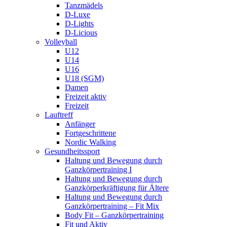
Tanzmädels
D-Luxe
D-Lights
D-Licious
Volleyball
U12
U14
U16
U18 (SGM)
Damen
Freizeit aktiv
Freizeit
Lauftreff
Anfänger
Fortgeschrittene
Nordic Walking
Gesundheitssport
Haltung und Bewegung durch
Ganzkörpertraining I
Haltung und Bewegung durch
Ganzkörperkräftigung für Ältere
Haltung und Bewegung durch
Ganzkörpertraining – Fit Mix
Body Fit – Ganzkörpertraining
Fit und Aktiv