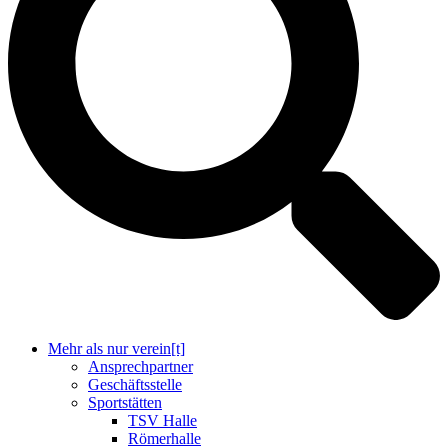
Mehr als nur verein[t]
Ansprechpartner
Geschäftsstelle
Sportstätten
TSV Halle
Römerhalle