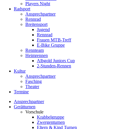
Players Night
Radsport
Ansprechpartner
Rennrad
Breitensport
Jugend
Rennrad
Frauen MTB-Treff
E-Bike Gruppe
Rennteam
Heimrennen
Albgold Juniors Cup
2-Stunden-Rennen
Kultur
Ansprechpartner
Fasching
Theater
Termine
Ansprechpartner
Gerätturnen
Vorschule
Krabbelgruppe
Zwergenturnen
Eltern & Kind Turnen