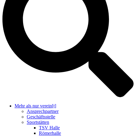
Mehr als nur verein[t]
Ansprechpartner
Geschäftsstelle
Sportstätten
TSV Halle
Römerhalle