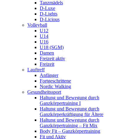
Tanzmädels
D-Luxe
D-Lights
D-Licious
Volleyball
U12
U14
U16
U18 (SGM)
Damen
Freizeit aktiv
Freizeit
Lauftreff
Anfänger
Fortgeschrittene
Nordic Walking
Gesundheitssport
Haltung und Bewegung durch
Ganzkörpertraining I
Haltung und Bewegung durch
Ganzkörperkräftigung für Ältere
Haltung und Bewegung durch
Ganzkörpertraining – Fit Mix
Body Fit – Ganzkörpertraining
Fit und Aktiv