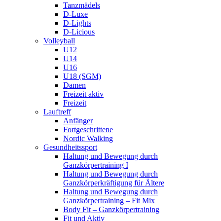
Tanzmädels
D-Luxe
D-Lights
D-Licious
Volleyball
U12
U14
U16
U18 (SGM)
Damen
Freizeit aktiv
Freizeit
Lauftreff
Anfänger
Fortgeschrittene
Nordic Walking
Gesundheitssport
Haltung und Bewegung durch
Ganzkörpertraining I
Haltung und Bewegung durch
Ganzkörperkräftigung für Ältere
Haltung und Bewegung durch
Ganzkörpertraining – Fit Mix
Body Fit – Ganzkörpertraining
Fit und Aktiv