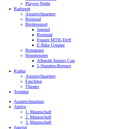
Players Night
Radsport
Ansprechpartner
Rennrad
Breitensport
Jugend
Rennrad
Frauen MTB-Treff
E-Bike Gruppe
Rennteam
Heimrennen
Albgold Juniors Cup
2-Stunden-Rennen
Kultur
Ansprechpartner
Fasching
Theater
Termine
Ansprechpartner
Aktive
1. Mannschaft
2. Mannschaft
3. Mannschaft
Jugend