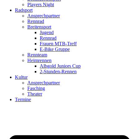
Players Night
Radsport
Ansprechpartner
Rennrad
Breitensport
Jugend
Rennrad
Frauen MTB-Treff
E-Bike Gruppe
Rennteam
Heimrennen
Albgold Juniors Cup
2-Stunden-Rennen
Kultur
Ansprechpartner
Fasching
Theater
Termine