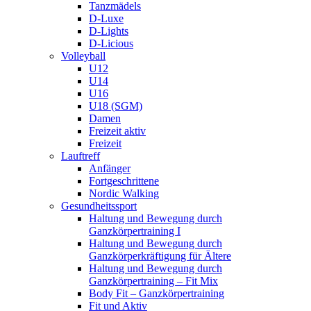
Tanzmädels
D-Luxe
D-Lights
D-Licious
Volleyball
U12
U14
U16
U18 (SGM)
Damen
Freizeit aktiv
Freizeit
Lauftreff
Anfänger
Fortgeschrittene
Nordic Walking
Gesundheitssport
Haltung und Bewegung durch
Ganzkörpertraining I
Haltung und Bewegung durch
Ganzkörperkräftigung für Ältere
Haltung und Bewegung durch
Ganzkörpertraining – Fit Mix
Body Fit – Ganzkörpertraining
Fit und Aktiv