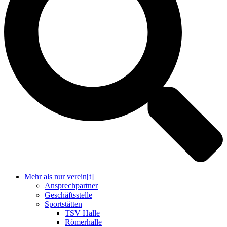
Mehr als nur verein[t]
Ansprechpartner
Geschäftsstelle
Sportstätten
TSV Halle
Römerhalle