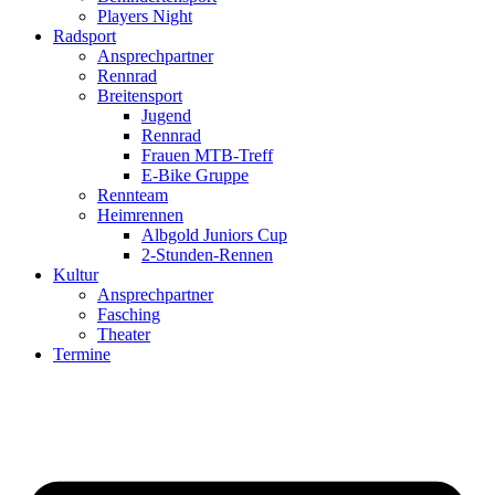
Players Night
Radsport
Ansprechpartner
Rennrad
Breitensport
Jugend
Rennrad
Frauen MTB-Treff
E-Bike Gruppe
Rennteam
Heimrennen
Albgold Juniors Cup
2-Stunden-Rennen
Kultur
Ansprechpartner
Fasching
Theater
Termine