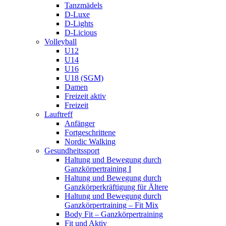
Tanzmädels
D-Luxe
D-Lights
D-Licious
Volleyball
U12
U14
U16
U18 (SGM)
Damen
Freizeit aktiv
Freizeit
Lauftreff
Anfänger
Fortgeschrittene
Nordic Walking
Gesundheitssport
Haltung und Bewegung durch
Ganzkörpertraining I
Haltung und Bewegung durch
Ganzkörperkräftigung für Ältere
Haltung und Bewegung durch
Ganzkörpertraining – Fit Mix
Body Fit – Ganzkörpertraining
Fit und Aktiv