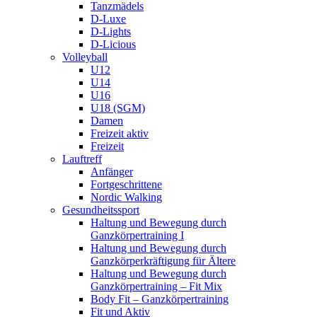
Tanzmädels
D-Luxe
D-Lights
D-Licious
Volleyball
U12
U14
U16
U18 (SGM)
Damen
Freizeit aktiv
Freizeit
Lauftreff
Anfänger
Fortgeschrittene
Nordic Walking
Gesundheitssport
Haltung und Bewegung durch
Ganzkörpertraining I
Haltung und Bewegung durch
Ganzkörperkräftigung für Ältere
Haltung und Bewegung durch
Ganzkörpertraining – Fit Mix
Body Fit – Ganzkörpertraining
Fit und Aktiv