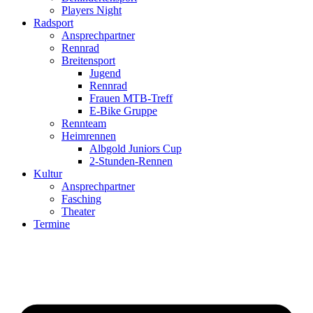
Players Night
Radsport
Ansprechpartner
Rennrad
Breitensport
Jugend
Rennrad
Frauen MTB-Treff
E-Bike Gruppe
Rennteam
Heimrennen
Albgold Juniors Cup
2-Stunden-Rennen
Kultur
Ansprechpartner
Fasching
Theater
Termine