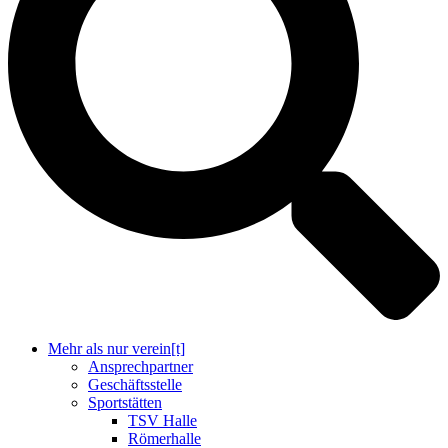
Mehr als nur verein[t]
Ansprechpartner
Geschäftsstelle
Sportstätten
TSV Halle
Römerhalle