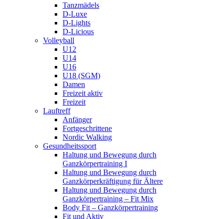
Tanzmädels
D-Luxe
D-Lights
D-Licious
Volleyball
U12
U14
U16
U18 (SGM)
Damen
Freizeit aktiv
Freizeit
Lauftreff
Anfänger
Fortgeschrittene
Nordic Walking
Gesundheitssport
Haltung und Bewegung durch
Ganzkörpertraining I
Haltung und Bewegung durch
Ganzkörperkräftigung für Ältere
Haltung und Bewegung durch
Ganzkörpertraining – Fit Mix
Body Fit – Ganzkörpertraining
Fit und Aktiv