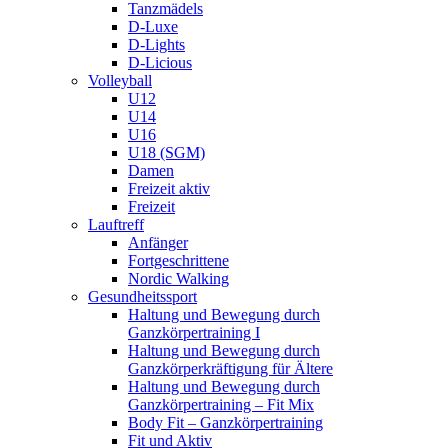
Tanzmädels
D-Luxe
D-Lights
D-Licious
Volleyball
U12
U14
U16
U18 (SGM)
Damen
Freizeit aktiv
Freizeit
Lauftreff
Anfänger
Fortgeschrittene
Nordic Walking
Gesundheitssport
Haltung und Bewegung durch
Ganzkörpertraining I
Haltung und Bewegung durch
Ganzkörperkräftigung für Ältere
Haltung und Bewegung durch
Ganzkörpertraining – Fit Mix
Body Fit – Ganzkörpertraining
Fit und Aktiv