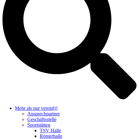
Mehr als nur verein[t]
Ansprechpartner
Geschäftsstelle
Sportstätten
TSV Halle
Römerhalle