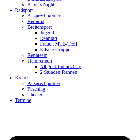
Players Night
Radsport
Ansprechpartner
Rennrad
Breitensport
Jugend
Rennrad
Frauen MTB-Treff
E-Bike Gruppe
Rennteam
Heimrennen
Albgold Juniors Cup
2-Stunden-Rennen
Kultur
Ansprechpartner
Fasching
Theater
Termine