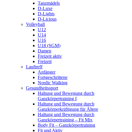
Tanzmädels
D-Luxe
D-Lights
D-Licious
Volleyball
U12
U14
U16
U18 (SGM)
Damen
Freizeit aktiv
Freizeit
Lauftreff
Anfänger
Fortgeschrittene
Nordic Walking
Gesundheitssport
Haltung und Bewegung durch
Ganzkörpertraining I
Haltung und Bewegung durch
Ganzkörperkräftigung für Ältere
Haltung und Bewegung durch
Ganzkörpertraining – Fit Mix
Body Fit – Ganzkörpertraining
Fit und Aktiv