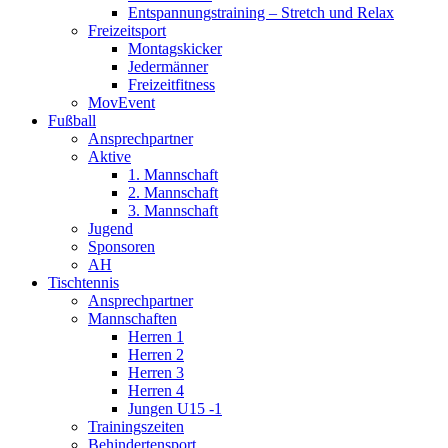
Entspannungstraining – Stretch und Relax
Freizeitsport
Montagskicker
Jedermänner
Freizeitfitness
MovEvent
Fußball
Ansprechpartner
Aktive
1. Mannschaft
2. Mannschaft
3. Mannschaft
Jugend
Sponsoren
AH
Tischtennis
Ansprechpartner
Mannschaften
Herren 1
Herren 2
Herren 3
Herren 4
Jungen U15 -1
Trainingszeiten
Behindertensport