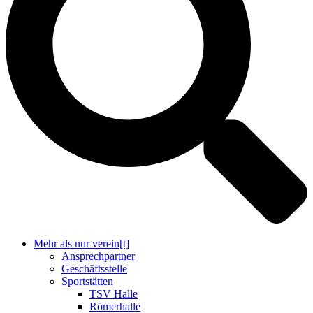
Mehr als nur verein[t]
Ansprechpartner
Geschäftsstelle
Sportstätten
TSV Halle
Römerhalle