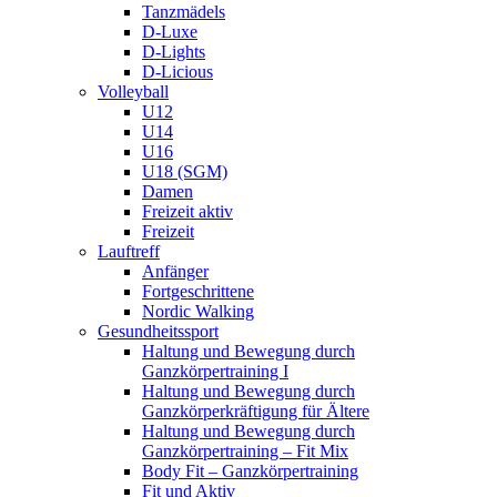
Tanzmädels
D-Luxe
D-Lights
D-Licious
Volleyball
U12
U14
U16
U18 (SGM)
Damen
Freizeit aktiv
Freizeit
Lauftreff
Anfänger
Fortgeschrittene
Nordic Walking
Gesundheitssport
Haltung und Bewegung durch
Ganzkörpertraining I
Haltung und Bewegung durch
Ganzkörperkräftigung für Ältere
Haltung und Bewegung durch
Ganzkörpertraining – Fit Mix
Body Fit – Ganzkörpertraining
Fit und Aktiv