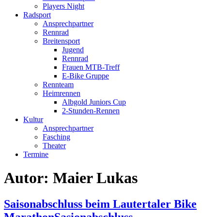
Players Night
Radsport
Ansprechpartner
Rennrad
Breitensport
Jugend
Rennrad
Frauen MTB-Treff
E-Bike Gruppe
Rennteam
Heimrennen
Albgold Juniors Cup
2-Stunden-Rennen
Kultur
Ansprechpartner
Fasching
Theater
Termine
Autor:
Maier Lukas
Saisonabschluss beim Lautertaler Bike
MarathonSasionabschluss