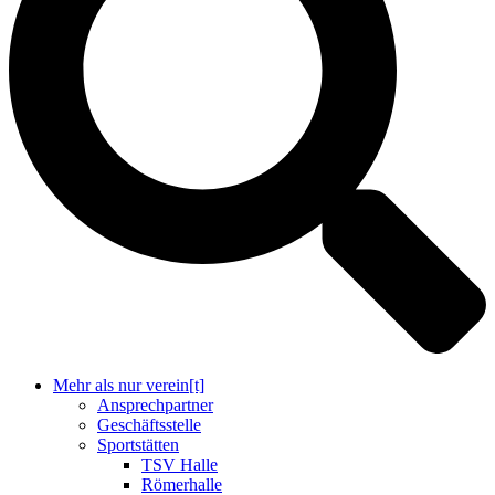
Mehr als nur verein[t]
Ansprechpartner
Geschäftsstelle
Sportstätten
TSV Halle
Römerhalle