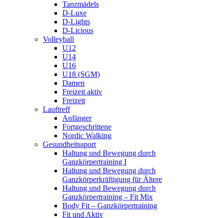
Tanzmädels
D-Luxe
D-Lights
D-Licious
Volleyball
U12
U14
U16
U18 (SGM)
Damen
Freizeit aktiv
Freizeit
Lauftreff
Anfänger
Fortgeschrittene
Nordic Walking
Gesundheitssport
Haltung und Bewegung durch
Ganzkörpertraining I
Haltung und Bewegung durch
Ganzkörperkräftigung für Ältere
Haltung und Bewegung durch
Ganzkörpertraining – Fit Mix
Body Fit – Ganzkörpertraining
Fit und Aktiv