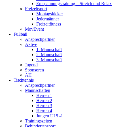
Entspannungstraining – Stretch und Relax
Freizeitsport
Montagskicker
Jedermänner
Freizeitfitness
MovEvent
Fußball
Ansprechpartner
Aktive
1. Mannschaft
2. Mannschaft
3. Mannschaft
Jugend
Sponsoren
AH
Tischtennis
Ansprechpartner
Mannschaften
Herren 1
Herren 2
Herren 3
Herren 4
Jungen U15 -1
Trainingszeiten
Behindertensport