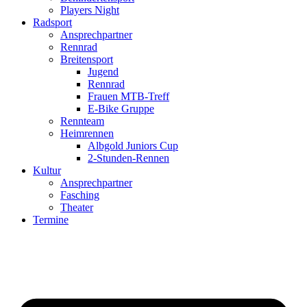
Players Night
Radsport
Ansprechpartner
Rennrad
Breitensport
Jugend
Rennrad
Frauen MTB-Treff
E-Bike Gruppe
Rennteam
Heimrennen
Albgold Juniors Cup
2-Stunden-Rennen
Kultur
Ansprechpartner
Fasching
Theater
Termine