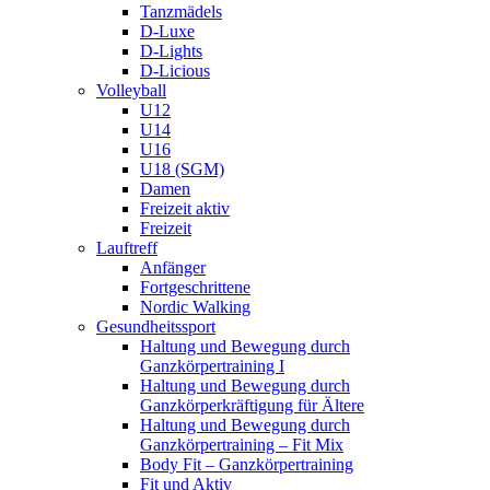
Tanzmädels
D-Luxe
D-Lights
D-Licious
Volleyball
U12
U14
U16
U18 (SGM)
Damen
Freizeit aktiv
Freizeit
Lauftreff
Anfänger
Fortgeschrittene
Nordic Walking
Gesundheitssport
Haltung und Bewegung durch
Ganzkörpertraining I
Haltung und Bewegung durch
Ganzkörperkräftigung für Ältere
Haltung und Bewegung durch
Ganzkörpertraining – Fit Mix
Body Fit – Ganzkörpertraining
Fit und Aktiv